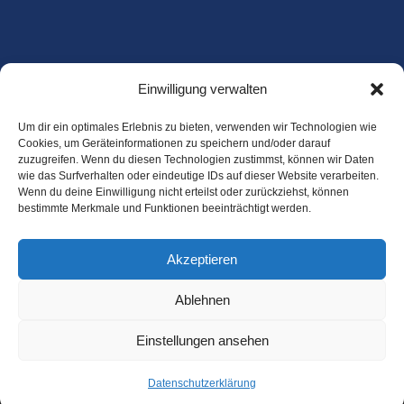
Einwilligung verwalten
Um dir ein optimales Erlebnis zu bieten, verwenden wir Technologien wie
Cookies, um Geräteinformationen zu speichern und/oder darauf
Blitzschutz & Metallbau Christian Arndt
zuzugreifen. Wenn du diesen Technologien zustimmst, können wir Daten
Hauptstraße 6
wie das Surfverhalten oder eindeutige IDs auf dieser Website verarbeiten.
16727 Oberkrämer OT Schwante
Wenn du deine Einwilligung nicht erteilst oder zurückziehst, können
bestimmte Merkmale und Funktionen beeinträchtigt werden.
Tel.: +49 33055 21990
Fax: +49 33055 21996
E-Mail:
info@blitzschutzarndt.de
Akzeptieren
Impressum
Ablehnen
Datenschutz
Einstellungen ansehen
© Blitzschutz & Metallbau Christian Arndt 2026. Alle
Rechte vorbehalten.
Datenschutzerklärung